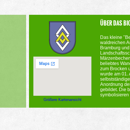
ÜBER DAS BI
Das kleine "Ber
waldreichen A
Bramburg und 
Landschaftssc
Märzenbecher
beliebtes Wand
zum Brocken 
wurde am 01. 
selbstständig
Anordnung des
gebildet. Die
symbolisieren
Größere Kartenansicht